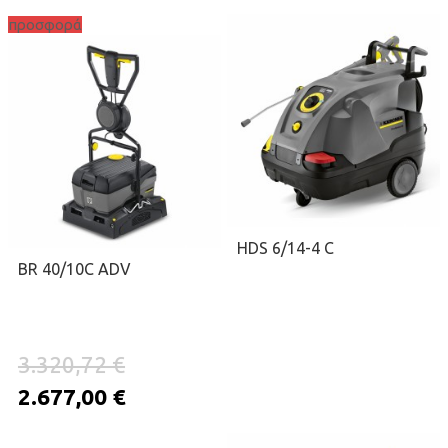
προσφορά
ΖΗΤΉΣΤΕ ΠΡΟΣΦΟΡΆ
ΠΡΟΣΘΉΚΗ ΣΤΟ ΚΑΛΆΘΙ
HDS 6/14-4 C
BR 40/10C ADV
3.320,72 €
2.677,00 €