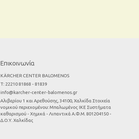
Επικοινωνία
KÄRCHER CENTER BALOMENOS
Τ: 22210 81868 - 81839
info@karcher-center-balomenos.gr
Αλιβερίου 1 και Αρεθούσης, 34100, Χαλκίδα Στοιχεία
νομικού περιεχομένου: Μπαλωμένος ΙΚΕ Συστήματα
καθαρισμού - Χημικά - Λιπαντικά Α.Φ.Μ. 801204150 -
Δ.Ο.Υ. Χαλκίδας