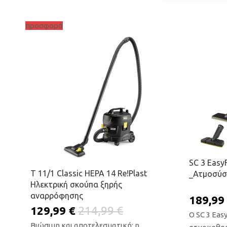
προσφορά
Π
ΠΡΟΣΘΉΚΗ ΣΤΟ ΚΑΛΆΘΙ
SC 3 EasyF
T 11/1 Classic HEPA 14 Re!Plast
_Ατμοσύσ
Ηλεκτρική σκούπα ξηρής
αναρρόφησης
189,99
129,99 €
214,99 €
Ο SC 3 Easy
Βιώσιμη και αποτελεσματική: η