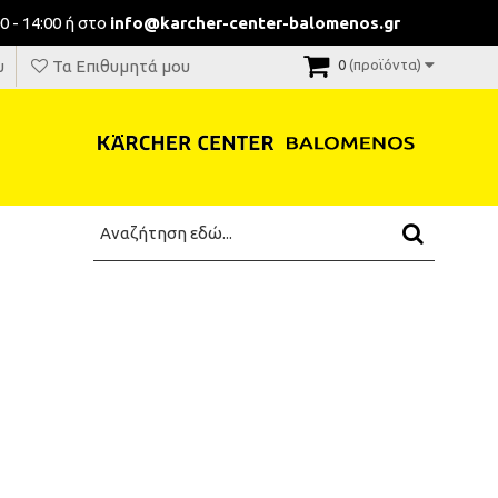
0 - 14:00 ή στο
info@karcher-center-balomenos.gr
υ
Τα Επιθυμητά μου
0
(προϊόντα)