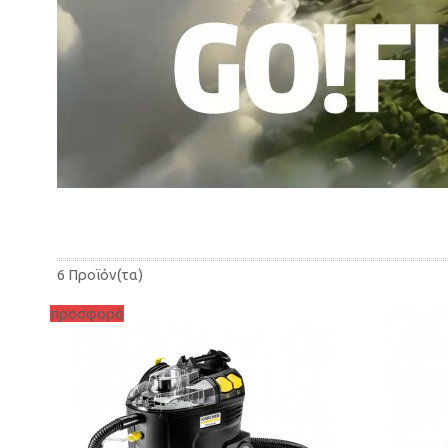
6 Προϊόν(τα)
προσφορά