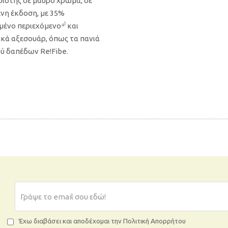
ιστής σε μαύρο χρώμα, σε
νη έκδοση, με 35%
ένο περιεχόμενο⁴⁾ και
κά αξεσουάρ, όπως τα πανιά
ύ δαπέδων Re!Fibe.
ΡΟΣΘΉΚΗ ΣΤΟ ΚΑΛΆΘΙ
Έχω διαβάσει και αποδέχομαι την Πολιτική Απορρήτου