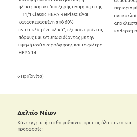
ατμοκαθαρ
ηλεκτρική σκούπα ξηρής αναρρόφησης
περιορισμέ
T 11/1 Classic HEPA Re!Plast είναι
ανακυκλωμ
κατασκευασμένη από 60%
αποκλειστι
ανακυκλωμένα υλικά*, εξοικονομώντας
καθαρισμο
πόρους και εντυπωσιάζοντας με την
υψηλή ισχύ αναρρόφησης και το φίλτρο
HEPA 14.
Δώρο ενα ακροφύσιο για εσοχές
Π
6 Προϊόν(τα)
ΠΡΟΣΘΉΚΗ ΣΤΟ ΚΑΛΆΘΙ
Δελτίο Νέων
Κάνε εγγραφή και θα μαθαίνεις πρώτος όλα τα νέα και
προσφορές!