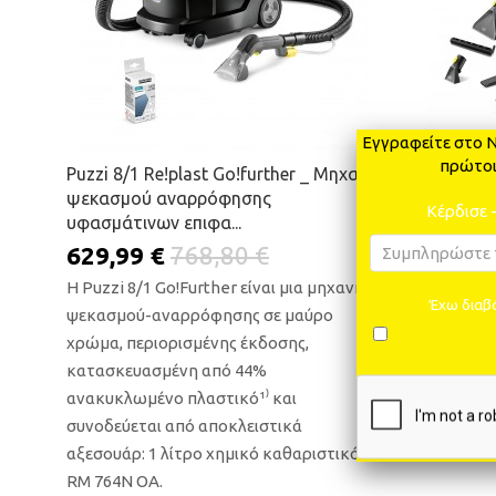
Εγγραφείτε στο N
SE 4 Go!F
πρώτοι
Puzzi 8/1 Re!plast Go!further _ Μηχανή
απόπλυση
ψεκασμού αναρρόφησης
Κέρδισε 
υφασμάτινων επιφα...
309,99
629,99 €
768,80 €
Η SE 4 Go!
Η Puzzi 8/1 Go!Further είναι μια μηχανή
ψεκασμού-
Έχω διαβά
ψεκασμού-αναρρόφησης σε μαύρο
χρώμα, περ
χρώμα, περιορισμένης έκδοσης,
ανακυκλωμ
κατασκευασμένη από 44%
αποκλειστ
ανακυκλωμένο πλαστικό¹⁾ και
ακροφύσιο
συνοδεύεται από αποκλειστικά
τρίχες κατ
αξεσουάρ: 1 λίτρο χημικό καθαριστικό
RM 764N OA.