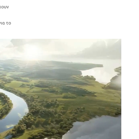
χουν
ια το