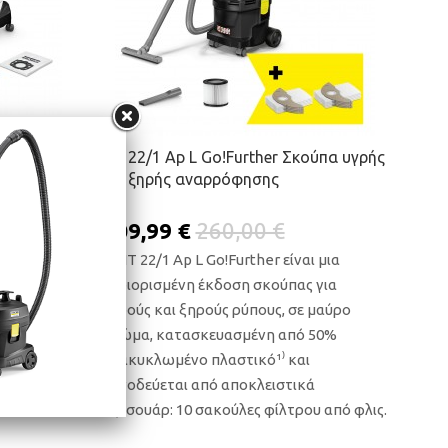
γρής και
NT 22/1 Ap L Go!Further Σκούπα υγρής
και ξηρής αναρρόφησης
209,99 €
260,00 €
 σκούπα
Η NT 22/1 Ap L Go!Further είναι μια
,
περιορισμένη έκδοση σκούπας για
ύρο χρώμα,
υγρούς και ξηρούς ρύπους, σε μαύρο
χρώμα, κατασκευασμένη από 50%
διαθέτει
ανακυκλωμένο πλαστικό¹⁾ και
ως το
συνοδεύεται από αποκλειστικά
ριλαμβάνει
αξεσουάρ: 10 σακούλες φίλτρου από φλις.