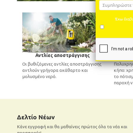
Έχω διαβά
Αντλίες αποστράγγισης
Οι βυθιζόμενες αντλίες αποστράγγισης
Πολυχρηστ
αντλούν γρήγορα ακάθαρτο και
κήπο: χρη
μολυσμένο νερό.
το πότισμ
παροχή ν
Δελτίο Νέων
Κάνε εγγραφή και θα μαθαίνεις πρώτος όλα τα νέα και
προσφορές!