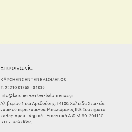
Επικοινωνία
KÄRCHER CENTER BALOMENOS
Τ: 22210 81868 - 81839
info@karcher-center-balomenos.gr
Αλιβερίου 1 και Αρεθούσης, 34100, Χαλκίδα Στοιχεία
νομικού περιεχομένου: Μπαλωμένος ΙΚΕ Συστήματα
καθαρισμού - Χημικά - Λιπαντικά Α.Φ.Μ. 801204150 -
Δ.Ο.Υ. Χαλκίδας