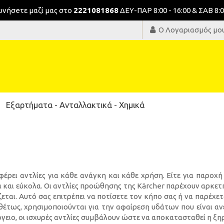
νωνήσeτε μαζί μας στο
2221081868
ΔΕΥ-ΠΑΡ 8:00 - 16:00 & ΣΑΒ 8:0
Ο Λογαριασμός μο
Εξαρτήματα - Ανταλλακτικά - Χημικά
έρει αντλίες για κάθε ανάγκη και κάθε χρήση. Είτε για παροχή
 και εύκολα. Οι αντλίες προώθησης της Kärcher παρέχουν αρκετ
ζεται. Αυτό σας επιτρέπει να ποτίσετε τον κήπο σας ή να παρέχ
ιθέτως, χρησιμοποιούνται για την αφαίρεση υδάτων που είναι αν
πόγειο, οι ισχυρές αντλίες συμβάλουν ώστε να αποκατασταθεί η ξ