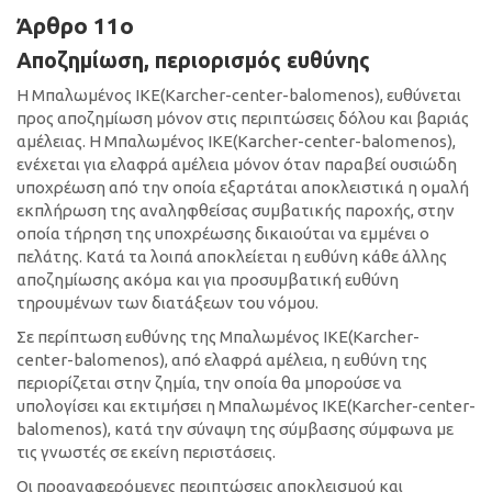
Άρθρο 11ο
Αποζημίωση, περιορισμός ευθύνης
Η Μπαλωμένος ΙΚΕ(Κarcher-center-balomenos), ευθύνεται
προς αποζημίωση μόνον στις περιπτώσεις δόλου και βαριάς
αμέλειας. Η Μπαλωμένος ΙΚΕ(Κarcher-center-balomenos),
ενέχεται για ελαφρά αμέλεια μόνον όταν παραβεί ουσιώδη
υποχρέωση από την οποία εξαρτάται αποκλειστικά η ομαλή
εκπλήρωση της αναληφθείσας συμβατικής παροχής, στην
οποία τήρηση της υποχρέωσης δικαιούται να εμμένει ο
πελάτης. Κατά τα λοιπά αποκλείεται η ευθύνη κάθε άλλης
αποζημίωσης ακόμα και για προσυμβατική ευθύνη
τηρουμένων των διατάξεων του νόμου.
Σε περίπτωση ευθύνης της Μπαλωμένος ΙΚΕ(Κarcher-
center-balomenos), από ελαφρά αμέλεια, η ευθύνη της
περιορίζεται στην ζημία, την οποία θα μπορούσε να
υπολογίσει και εκτιμήσει η Μπαλωμένος ΙΚΕ(Κarcher-center-
balomenos), κατά την σύναψη της σύμβασης σύμφωνα με
τις γνωστές σε εκείνη περιστάσεις.
Οι προαναφερόμενες περιπτώσεις αποκλεισμού και