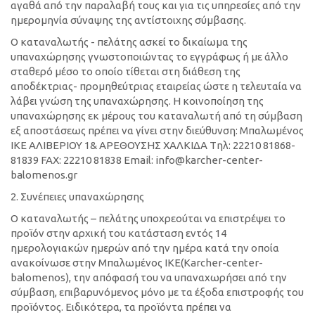
αγαθά από την παραλαβή τους και για τις υπηρεσίες από την
ημερομηνία σύναψης της αντίστοιχης σύμβασης.
Ο καταναλωτής - πελάτης ασκεί το δικαίωμα της
υπαναχώρησης γνωστοποιώντας το εγγράφως ή με άλλο
σταθερό μέσο το οποίο τίθεται στη διάθεση της
αποδέκτριας- προμηθεύτριας εταιρείας ώστε η τελευταία να
λάβει γνώση της υπαναχώρησης. Η κοινοποίηση της
υπαναχώρησης εκ μέρους του καταναλωτή από τη σύμβαση
εξ αποστάσεως πρέπει να γίνει στην διεύθυνση: Μπαλωμένος
ΙΚΕ ΑΛΙΒΕΡΙΟΥ 1& ΑΡΕΘΟΥΣΗΣ ΧΑΛΚΙΔΑ Tηλ: 22210 81868-
81839 FAX: 22210 81838 Email: info@karcher-center-
balomenos.gr
2. Συνέπειες υπαναχώρησης
Ο καταναλωτής – πελάτης υποχρεούται να επιστρέψει το
προϊόν στην αρχική του κατάσταση εντός 14
ημερολογιακών ημερών από την ημέρα κατά την οποία
ανακοίνωσε στην Μπαλωμένος ΙΚΕ(Κarcher-center-
balomenos), την απόφασή του να υπαναχωρήσει από την
σύμβαση, επιβαρυνόμενος μόνο με τα έξοδα επιστροφής του
προϊόντος. Ειδικότερα, τα προϊόντα πρέπει να