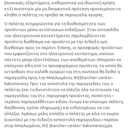
(συσκευές, εξαρτήματα, καθαριστικά για ιδιωτική χρήση
κτλ) συνιστούν μία μη δεσμευτική πρόταση προκειμένου να
κληθεί ο πελάτης να προβεί σε παραγγελία αγοράς.
Ο πελάτης ενημερώνεται για τη διαθεσιμότητα των
προϊόντων μέσω αντίστοιχων ενδείξεων. Στην ιστοσελίδα
του ηλεκτρονικού καταστήματος περιλαμβάνονται
προϊόντα διαθέσιμα και προϊόντα με την ένδειξη «μη
διαθέσιμο προς το παρόν». Επίσης, οι προσφορές προϊόντων
που εμφανίζονται στο ηλεκτρονικό κατάστημα, ισχύουν
πάντοτε μέχρι εξαντλήσεως των αποθεμάτων. Μπορούν να
επιλεγούν είδη από το προσφερόμενα προϊόντα, τα οποία θα
ενταχθούν στο καλάθι αγορών και στη συνέχεια θα δοθεί η
παραγγελία προς την Μπαλωμένος ΙΚΕ(Κarcher-center-
balomenos). Πριν την αποστολή της παραγγελίας του, ο
πελάτης έχει τη δυνατότητα να ελέγξει όλα τα στοιχεία της
παραγγελίας του (π.χ. περιγραφή προϊόντος, ποσότητα –
τεμάχια παραγγελθέντων ειδών, όνομα και επώνυμο πελάτη,
διεύθυνση, τρόπο πληρωμής) και ενδεχομένως να την
αλλάξει. Αμέσως μόλις επιλέξει ο πελάτης με κλικ το χωρίο
(κουτάκι) με την ένδειξη «αποστολή παραγγελίας» παρέχει
στην Μπαλωμένος ΙΚΕ (Κarcher-center-balomenos)μία