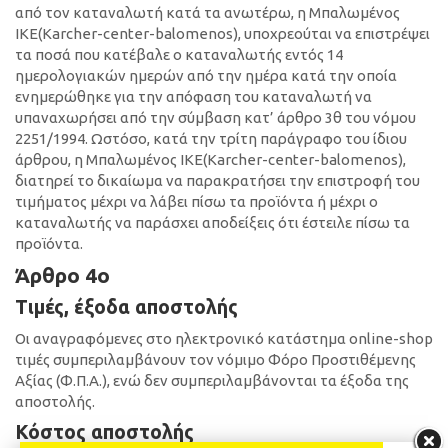
από τον καταναλωτή κατά τα ανωτέρω, η Μπαλωμένος
ΙΚΕ(Κarcher-center-balomenos), υποχρεούται να επιστρέψει
τα ποσά που κατέβαλε ο καταναλωτής εντός 14
ημερολογιακών ημερών από την ημέρα κατά την οποία
ενημερώθηκε για την απόφαση του καταναλωτή να
υπαναχωρήσει από την σύμβαση κατ’ άρθρο 3θ του νόμου
2251/1994. Ωστόσο, κατά την τρίτη παράγραφο του ίδιου
άρθρου, η Μπαλωμένος ΙΚΕ(Κarcher-center-balomenos),
διατηρεί το δικαίωμα να παρακρατήσει την επιστροφή του
τιμήματος μέχρι να λάβει πίσω τα προϊόντα ή μέχρι ο
καταναλωτής να παράσχει αποδείξεις ότι έστειλε πίσω τα
προϊόντα.
Άρθρο 4ο
Τιμές, έξοδα αποστολής
Οι αναγραφόμενες στο ηλεκτρονικό κατάστημα online-shop
τιμές συμπεριλαμβάνουν τον νόμιμο Φόρο Προστιθέμενης
Αξίας (Φ.Π.Α.), ενώ δεν συμπεριλαμβάνονται τα έξοδα της
αποστολής.
Κόστος αποστολής