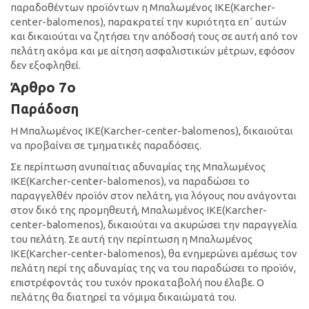
παραδοθέντων προϊόντων η Μπαλωμένος ΙΚΕ(Κarcher-
center-balomenos), παρακρατεί την κυριότητα επ΄ αυτών
και δικαιούται να ζητήσει την απόδοσή τους σε αυτή από τον
πελάτη ακόμα και με αίτηση ασφαλιστικών μέτρων, εφόσον
δεν εξοφληθεί.
Άρθρο 7ο
Παράδοση
Η Μπαλωμένος ΙΚΕ(Κarcher-center-balomenos), δικαιούται
να προβαίνει σε τμηματικές παραδόσεις.
Σε περίπτωση ανυπαίτιας αδυναμίας της Μπαλωμένος
ΙΚΕ(Κarcher-center-balomenos), να παραδώσει το
παραγγελθέν προϊόν στον πελάτη, για λόγους που ανάγονται
στον δικό της προμηθευτή, Μπαλωμένος ΙΚΕ(Κarcher-
center-balomenos), δικαιούται να ακυρώσει την παραγγελία
του πελάτη. Σε αυτή την περίπτωση η Μπαλωμένος
ΙΚΕ(Κarcher-center-balomenos), θα ενημερώνει αμέσως τον
πελάτη περί της αδυναμίας της να του παραδώσει το προϊόν,
επιστρέφοντάς του τυχόν προκαταβολή που έλαβε. Ο
πελάτης θα διατηρεί τα νόμιμα δικαιώματά του.