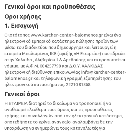
Γενικοί όροι και προϋποθέσεις
Οροι χρήσης
1. Εισαγωγή
O ιστότοπος www.karcher-center-balomenos.gr είναι ένα
ηλεκτρονικό εμπορικό κατάστημα πώλησης προϊόντων
μέσω του διαδικτύου που δημιούργησε και λειτουργεί η
εταιρεία Μπαλωμένος ΙΚΕ (εφεξής «Η Εταιρεία») που εδρεύει
στην Χαλκίδα , Αλιβερίου 1 & Αρεθούσης και εκπροσωπείται
νόμιμα, με Α.Φ.Μ. 084257798 και Δ.Ο.Υ. ΧΑΛΚΙΔΑΣ ,
ηλεκτρονική διεύθυνση επικοινωνίας info@karcher-center-
balomenos.gr και τηλεφωνική γραμμή εξυπηρέτησης του
ηλεκτρονικού καταστήματος: 22210 81868.
Γενικοί όροι
Η ΕΤΑΙΡΕΙΑ διατηρεί το δικαίωμα να τροποποιεί ή να
αναθεωρεί ελεύθερα τoυς όρους και τις προϋποθέσεις
χρήσης και συναλλαγών από τον ηλεκτρονικό κατάστημα,
οποτεδήποτε το κρίνει αναγκαίο, αναλαμβάνει δε την
υποχρέωση να ενημερώνει τους καταναλωτές για