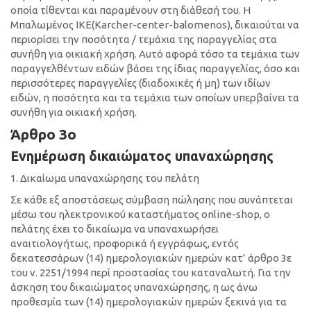
οποία τίθενται και παραμένουν στη διάθεσή του. Η
Μπαλωμένος ΙΚΕ(Κarcher-center-balomenos), δικαιούται να
περιορίσει την ποσότητα / τεμάχια της παραγγελίας στα
συνήθη για οικιακή χρήση. Αυτό αφορά τόσο τα τεμάχια των
παραγγελθέντων ειδών βάσει της ίδιας παραγγελίας, όσο και
περισσότερες παραγγελίες (διαδοχικές ή μη) των ιδίων
ειδών, η ποσότητα και τα τεμάχια των οποίων υπερβαίνει τα
συνήθη για οικιακή χρήση.
Άρθρο 3ο
Ενημέρωση δικαιώματος υπαναχώρησης
1. Δικαίωμα υπαναχώρησης του πελάτη
Σε κάθε εξ αποστάσεως σύμβαση πώλησης που συνάπτεται
μέσω του ηλεκτρονικού καταστήματος online-shop, ο
πελάτης έχει το δικαίωμα να υπαναχωρήσει
αναιτιολογήτως, προφορικά ή εγγράφως, εντός
δεκατεσσάρων (14) ημερολογιακών ημερών κατ’ άρθρο 3ε
του ν. 2251/1994 περί προστασίας του καταναλωτή. Για την
άσκηση του δικαιώματος υπαναχώρησης, η ως άνω
προθεσμία των (14) ημερολογιακών ημερών ξεκινά για τα