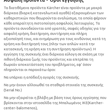
Τα διατιθέμενα προϊόντα Kärcher είναι προϊόντα με μακρά
διάρκεια (διαρκή καταναλωτικά αγαθά) εξαιρουμένων των
καθαριστικών που θεωρούνται αναλώσιμα, τα οποία φέρουν
κάθε απαραίτητη πιστοποίηση ασφαλούς λειτουργίας. Τα
προϊόντα συνοδεύονται από γραπτές, σαφείς οδηγίες για την
ασφαλή χρήση, διατήρηση, συντήρηση και πλήρη
αξιοποίησή τους, και ενημέρωση για τους κινδύνους κατά τη
χρήση και διατήρησή τους (πλην των απλών κατά την
κατασκευή, τη χρήση και τη συντήρηση προϊόντων). Η
εγγύηση της συσκευής έχει διάρκεια εύλογη σε σχέση με την
πιθανή διάρκεια ζωής του προϊόντος και επιτρέπει τη
δωρεάν αποκατάσταση του προβλήματος, εφ’ όσον
πληρούνται οι παρακάτω όροι:
Να υπάρχει η απόδειξη αγοράς της συσκευής.
Να μην έχουν αλλοιωθεί τα σταθερά στοιχεία της συσκευής
(Serial No.)
Να μην εξαιρείται η βλάβη με βάση τους όρους εγγύησης που
βρίσκονται στην ιστοσελίδα της Μπαλωμένος ΙΚΕ(Κarcher-
center-balomenos),