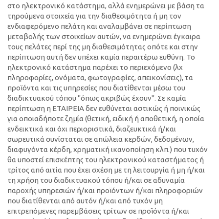
στο ηλεκτρονικό κατάστημα, αλλά ενημερώνει με βάση τα
τηρούμενα στοιχεία για την διαθεσιμότητα ή μη τον
ενδιαφερόμενο πελάτη και αναλαμβάνει σε περίπτωση
μεταβολής των στοιχείων αυτών, να ενημερώνει έγκαιρα
τους πελάτες περί της μη διαθεσιμότητας οπότε και στην
περίπτωση αυτή δεν υπέχει καμία περαιτέρω ευθύνη. Το
ηλεκτρονικό κατάστημα παρέχει το περιεχόμενο (λχ
πληροφορίες, ονόματα, φωτογραφίες, απεικονίσεις), τα
προϊόντα και τις υπηρεσίες που διατίθενται μέσω του
διαδικτυακού τόπου "όπως ακριβώς έχουν". Σε καμία
περίπτωση η ΕΤΑΙΡΕΙΑ δεν ευθύνεται αστικώς ή ποινικώς
για οποιαδήποτε ζημία (θετική, ειδική ή αποθετική, η οποία
ενδεικτικά και όχι περιοριστικά, διαζευκτικά ή/και
σωρευτικά συνίσταται σε απώλεια κερδών, δεδομένων,
διαφυγόντα κέρδη, χρηματική ικανοποίηση κλπ.) που τυχόν
θα υποστεί επισκέπτης του ηλεκτρονικού καταστήματος ή
τρίτος από αιτία που έχει σχέση με τη λειτουργία ή μη ή/και
τη χρήση του διαδικτυακού τόπου ή/και σε αδυναμία
παροχής υπηρεσιών ή/και προϊόντων ή/και πληροφοριών
που διατίθενται από αυτόν ή/και από τυχόν μη
επιτρεπόμενες παρεμβάσεις τρίτων σε προϊόντα ή/και