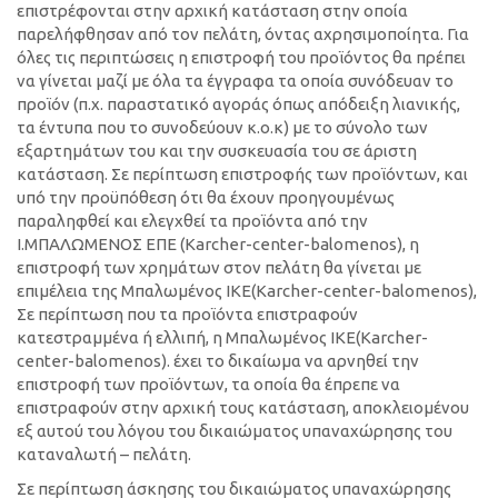
επιστρέφονται στην αρχική κατάσταση στην οποία
παρελήφθησαν από τον πελάτη, όντας αχρησιμοποίητα. Για
όλες τις περιπτώσεις η επιστροφή του προϊόντος θα πρέπει
να γίνεται μαζί με όλα τα έγγραφα τα οποία συνόδευαν το
προϊόν (π.χ. παραστατικό αγοράς όπως απόδειξη λιανικής,
τα έντυπα που το συνοδεύουν κ.ο.κ) με το σύνολο των
εξαρτημάτων του και την συσκευασία του σε άριστη
κατάσταση. Σε περίπτωση επιστροφής των προϊόντων, και
υπό την προϋπόθεση ότι θα έχουν προηγουμένως
παραληφθεί και ελεγχθεί τα προϊόντα από την
Ι.ΜΠΑΛΩΜΕΝΟΣ ΕΠΕ (Κarcher-center-balomenos), η
επιστροφή των χρημάτων στον πελάτη θα γίνεται με
επιμέλεια της Μπαλωμένος ΙΚΕ(Κarcher-center-balomenos),
Σε περίπτωση που τα προϊόντα επιστραφούν
κατεστραμμένα ή ελλιπή, η Μπαλωμένος ΙΚΕ(Κarcher-
center-balomenos). έχει το δικαίωμα να αρνηθεί την
επιστροφή των προϊόντων, τα οποία θα έπρεπε να
επιστραφούν στην αρχική τους κατάσταση, αποκλειομένου
εξ αυτού του λόγου του δικαιώματος υπαναχώρησης του
καταναλωτή – πελάτη.
Σε περίπτωση άσκησης του δικαιώματος υπαναχώρησης