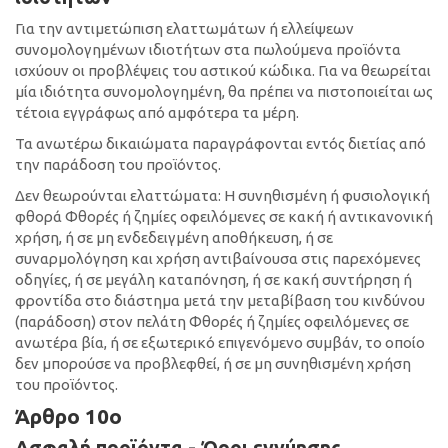
Για την αντιμετώπιση ελαττωμάτων ή ελλείψεων
συνομολογημένων ιδιοτήτων στα πωλούμενα προϊόντα
ισχύουν οι προβλέψεις του αστικού κώδικα. Για να θεωρείται
μία ιδιότητα συνομολογημένη, θα πρέπει να πιστοποιείται ως
τέτοια εγγράφως από αμφότερα τα μέρη.
Τα ανωτέρω δικαιώματα παραγράφονται εντός διετίας από
την παράδοση του προϊόντος.
Δεν θεωρούνται ελαττώματα: Η συνηθισμένη ή φυσιολογική
φθορά Φθορές ή ζημίες οφειλόμενες σε κακή ή αντικανονική
χρήση, ή σε μη ενδεδειγμένη αποθήκευση, ή σε
συναρμολόγηση και χρήση αντιβαίνουσα στις παρεχόμενες
οδηγίες, ή σε μεγάλη καταπόνηση, ή σε κακή συντήρηση ή
φροντίδα στο διάστημα μετά την μεταβίβαση του κινδύνου
(παράδοση) στον πελάτη Φθορές ή ζημίες οφειλόμενες σε
ανωτέρα βία, ή σε εξωτερικό επιγενόμενο συμβάν, το οποίο
δεν μπορούσε να προβλεφθεί, ή σε μη συνηθισμένη χρήση
του προϊόντος.
Άρθρο 10ο
Ασφαλή προϊόντα - Όροι εγγύησης