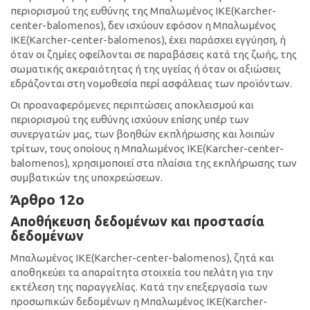
περιορισμού της ευθύνης της Μπαλωμένος ΙΚΕ(Κarcher-
center-balomenos), δεν ισχύουν εφόσον η Μπαλωμένος
ΙΚΕ(Κarcher-center-balomenos), έχει παράσχει εγγύηση, ή
όταν οι ζημίες οφείλονται σε παραβάσεις κατά της ζωής, της
σωματικής ακεραιότητας ή της υγείας ή όταν οι αξιώσεις
εδράζονται στη νομοθεσία περί ασφάλειας των προϊόντων.
Οι προαναφερόμενες περιπτώσεις αποκλεισμού και
περιορισμού της ευθύνης ισχύουν επίσης υπέρ των
συνεργατών μας, των βοηθών εκπλήρωσης και λοιπών
τρίτων, τους οποίους η Μπαλωμένος ΙΚΕ(Κarcher-center-
balomenos), χρησιμοποιεί στα πλαίσια της εκπλήρωσης των
συμβατικών της υποχρεώσεων.
Άρθρο 12ο
Αποθήκευση δεδομένων και προστασία
δεδομένων
Μπαλωμένος ΙΚΕ(Κarcher-center-balomenos), ζητά και
αποθηκεύει τα απαραίτητα στοιχεία του πελάτη για την
εκτέλεση της παραγγελίας. Κατά την επεξεργασία των
προσωπικών δεδομένων η Μπαλωμένος ΙΚΕ(Κarcher-