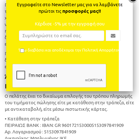
Εγγραφείτε στο Newsletter μας για να λαμβάνετε
Για αποστολές βάρους έως 5Kg με εταιρεία ταχυμεταφορών,
πρώτοι τις
προσφορές μας!!
το κόστος αποστολής είναι 3.00 €. Για κάθε επιπλέον κιλό η
χρέωση ανέρχεται σε 0,60€ ανά κιλό ή 0,80€ ανά κιλό προς
Κέρδισε -5% με την εγγραφή σου
νησιωτικούς προορισμούς. Για περιοχές εκτός των ορίων
πόλεων του δικτύου την ταχυμεταφορικής η χρέωση
διαμορφώνεται στα 5,00€ μέχρι 5κιλά βάρους και για κάθε
επιπλέον κιλό η χρέωση ανέρχεται σε 1,20€
Έχω διαβάσει και αποδέχομαι την Πολιτική Απορρήτου
Για αποστολή εντός πόλης(Χαλκίδα) η χρέωση
διαμορφώνεται στα 2,00€ μέχρι 5 κιλά βάρους . Για κάθε
επιπλέον κιλό η χρέωση ανέρχεται σε 0,50€
Άρθρο 5ο
Πληρωμή
Ο πελάτης έχει το δικαίωμα επιλογής του τρόπου πληρωμής
του τιμήματος πώλησης είτε με κατάθεση στην τράπεζα, είτε
με αντικαταβολή, είτε μέσω πιστωτικής κάρτας.
• Κατάθεση στην τράπεζα
ΠΕΙΡΑΙΩΣ BANK : ΙΒΑΝ: GR 9601721530005153097841909
Αρ. Λογαριασμού : 5153097841909
Δικαιούχος: Μπαλωμένος ΙΚΕ