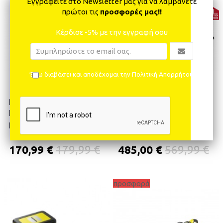
Εγγραφείτε στο Newsletter μας για να λαμβάνετε
πρώτοι τις
προσφορές μας!!
Κέρδισε -5% με την εγγραφή σου
Έχω διαβάσει και αποδέχομαι την Πολιτική Απορρήτου
PSW 18-20 *INT
LMO 18-36 Battery Set
Κονταροπρίονο
*EU
μπαταρίας
170,99 €
179,99 €
485,00 €
569,99 €
προσφορά
ΠΡΟΣΘΉΚΗ ΣΤΟ ΚΑΛΆΘΙ