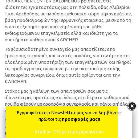
Το KÄRCHER CENTER BALOMENOS βρίσκεται στις
ιδιόκτητες εγκαταστάσεις μας στη Χαλκίδα, οδός Αλιβερίου
1 και Αρεθούσης με πλούσιο εκθεσιακό χώρο μηχανημάτων,
βάση προδιαγραφών της Γερμανικής εταιρείας, με σκοπό τη
σωστή εξυπηρέτηση και ενημέρωση του κάθε
ενδιαφερόμενου επαγγελματία αλλά και ιδιώτη για τα
συστήματα καθαρισμού KARCHER.
Το εξουσιοδοτημένο συνεργείο μας απαρτίζεται απο
έμπειρους τεχνικούς και κινητές μονάδες, για την άμεση και
ολοκληρωμένη υποστήριξη των επαγγελματιών και πληροί
τις προδιαγραφές σύμφωνα με την πιστοποίηση καλής
λειτουργίας συνεργείου, όπως αυτές ορίζονται απο την
KARCHER.
Στόχος μας η κάλυψη των απαιτήσεών σας με τις
ιδανικότερες προτάσεις και λύσεις στα θέματα καθαρισμού
που θα φέρουν μακροχρόνια συνεργασία και πάνω απ' όλα
έναν "Ευχαριστημένο πελάτη".
Εγγραφείτε στο Newsletter μας για να λαμβάνετε
πρώτοι τις
προσφορές μας!!
Οι περιοχές της κεντρικής Ελλάδας αποδεικνύουν τα
ανωτέρω απο τις συνεργασίες μας με μεγάλες εταιρείες που
Κέρδισε -5% με την εγγραφή σου
κι αυτές με την σειρά τους εξασφάλισαν την απόλυτη