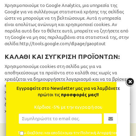
Χρησιμοποιούμε το Google Analytics, μια υπηρεσία της
Google για να συλλέγουμε στατιστικά χρήσης της σελίδας
ώστε να μπορούμε να τη βελτιώσουμε. Αυτά η υπηρεσία
είναι απολύτως ανώνυμη και χρησιμοποιεί cookies. Αν
παρόλα αυτά δεν το θέλετε αυτό, μπορείτε να ζητήσετε από
τη Google να μη σας περιλαμβάνει στα στατιστικά της, στην
σελίδα:http://tools.google.com/dlpage/gaoptout
ΚΑΛΑΘΙ ΚΑΙ ΣΥΓΚΡΙΣΗ ΠΡΟΪΟΝΤΩΝ:
Χρησιμοποιούμε cookies στη σελίδα μας για να
αποθηκεύσουμε τα προϊόντα στο καλάθι σας χωρίς να
χρειάζεται να δημιουργήσετε λογαριασμό και να τα βρίσκετε
εύκολα όποτε ξαναμπαίνετε στη σελίδα. Επίσης
Εγγραφείτε στο Newsletter μας για να λαμβάνετε
χρησιμοποιούμε cookies για τα προϊόντα που επιλέγετε για
πρώτοι τις
προσφορές μας!!
να συγκρίνετε, καθώς και για προσωποποιημένες
διαφημίσεις. Στόχος όλων είναι η δική σας διευκόλυνση στην
Κέρδισε -5% με την εγγραφή σου
χρήση του KÄRCHER CENTER BALOMENOS
Έχω διαβάσει και αποδέχομαι την Πολιτική Απορρήτου