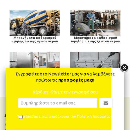
Μηχανήματα καθαρισμού
Μηχανήματα καθαρισμού
υψηλής πίεσης κρύου νερού
υψηλής πίεσης ζεστού νερού
Εγγραφείτε στο Newsletter μας για να λαμβάνετε
Σταθερές μονάδες
Μηχανήματα καθαρισμού
πρώτοι τις
προσφορές μας!!
καθαρισμού υψηλής πίεσης
υπέρ- υψηλής πίεσης
Κέρδισε -5% με την εγγραφή σου
Δελτίο Νέων
Έχω διαβάσει και αποδέχομαι την Πολιτική Απορρήτου
Κάνε εγγραφή και θα μαθαίνεις πρώτος όλα τα νέα και