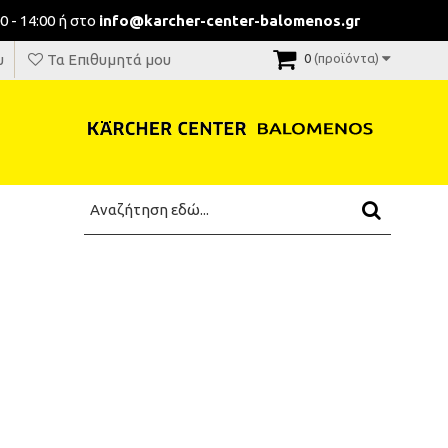
0 - 14:00 ή στο
info@karcher-center-balomenos.gr
υ
Τα Επιθυμητά μου
0
(προϊόντα)