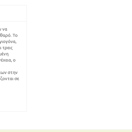
ν να
αθαρό. Το
γιογόνα,
 τρεις
μένη
έχεια, ο
εων στην
ζονται σε