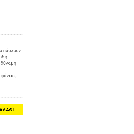
ου πάσχουν
ιώδη
ή δύναμη
φάνειες.
ΑΛΆΘΙ