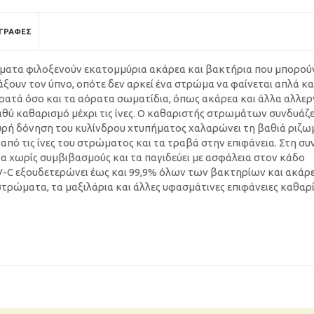
ΓΡΑΦΈΣ
ρώματα φιλοξενούν εκατομμύρια ακάρεα και βακτήρια που μπορού
ράξουν τον ύπνο, οπότε δεν αρκεί ένα στρώμα να φαίνεται απλά κ
ατά όσο και τα αόρατα σωματίδια, όπως ακάρεα και άλλα αλλερ
αθύ καθαρισμό μέχρι τις ίνες. Ο καθαριστής στρωμάτων συνδυάζει
σχυρή δόνηση του κυλίνδρου χτυπήματος χαλαρώνει τη βαθιά ριζω
πό τις ίνες του στρώματος και τα τραβά στην επιφάνεια. Στη συν
 χωρίς συμβιβασμούς και τα παγιδεύει με ασφάλεια στον κάδο
C εξουδετερώνει έως και 99,9% όλων των βακτηρίων και ακάρ
στρώματα, τα μαξιλάρια και άλλες υφασμάτινες επιφάνειες καθαρί