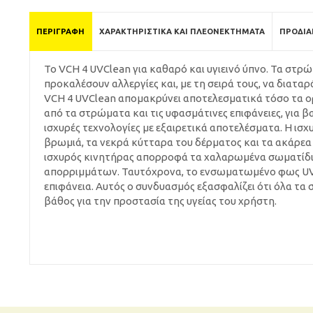
ΠΕΡΙΓΡΑΦΉ
ΧΑΡΑΚΤΗΡΙΣΤΙΚΆ ΚΑΙ ΠΛΕΟΝΕΚΤΉΜΑΤΑ
ΠΡΟΔΙΑ
Το VCH 4 UVClean για καθαρό και υγιεινό ύπνο. Τα στ
προκαλέσουν αλλεργίες και, με τη σειρά τους, να διατα
VCH 4 UVClean απομακρύνει αποτελεσματικά τόσο τα ορ
από τα στρώματα και τις υφασμάτινες επιφάνειες, για β
ισχυρές τεχνολογίες με εξαιρετικά αποτελέσματα. Η ι
βρωμιά, τα νεκρά κύτταρα του δέρματος και τα ακάρεα α
ισχυρός κινητήρας απορροφά τα χαλαρωμένα σωματίδια
απορριμμάτων. Ταυτόχρονα, το ενσωματωμένο φως UV-
επιφάνεια. Αυτός ο συνδυασμός εξασφαλίζει ότι όλα τα 
βάθος για την προστασία της υγείας του χρήστη.