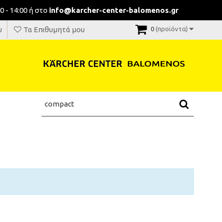
0 - 14:00 ή στο
info@karcher-center-balomenos.gr
υ
Τα Επιθυμητά μου
0
(προϊόντα)