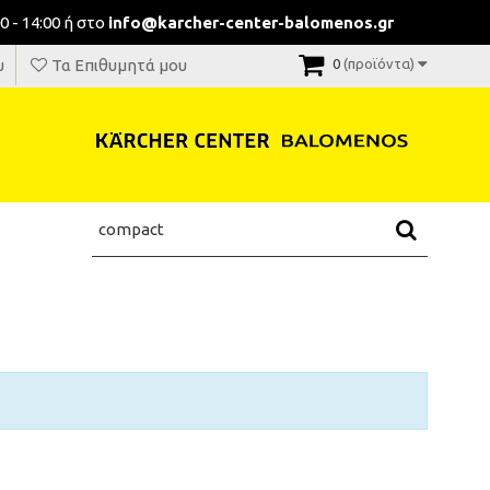
0 - 14:00 ή στο
info@karcher-center-balomenos.gr
υ
Τα Επιθυμητά μου
0
(προϊόντα)