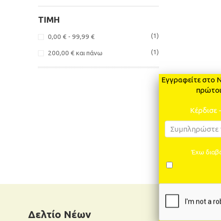
ΤΙΜΉ
(1)
0,00 €
-
99,99 €
(1)
200,00 €
και πάνω
Εγγραφείτε στο N
πρώτοι
Κέρδισε 
Έχω διαβά
Δελτίο Νέων