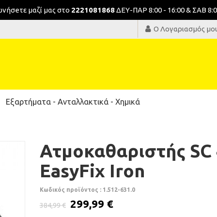
νωνήσeτε μαζί μας στο
2221081868
ΔΕΥ-ΠΑΡ 8:00 - 16:00 & ΣΑΒ 8:0
Ο Λογαριασμός μο
Εξαρτήματα - Ανταλλακτικά - Χημικά
Ατμοκαθαριστής SC 
EasyFix Iron
Κωδικός προϊόντος : 1.512-631.0
299,99 €
384,99 €