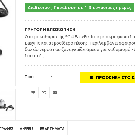
Διαθέσιμο , Παράδοση σε 1-3 εργάσιμες ημέρες
ΓΡΉΓΟΡΗ ΕΠΙΣΚΌΠΗΣΗ
Ο ατμοκαθαριστής SC 4 EasyFix Iron με ακροφύσιο δ
EasyFix και ατμοσίδερο πίεσης. Περιλαμβάνει αφαιρ
δοχείο νερού που ξαναγεμίζει άμεσα για καθαρισμό χ
διακοπές.
Ποσ :
ΠΡΟΣΘΉΚΗ ΣΤΟ Κ
ΓΡΑΦΈΣ
ΛΉΨΕΙΣ
ΕΞΑΡΤΉΜΑΤΑ