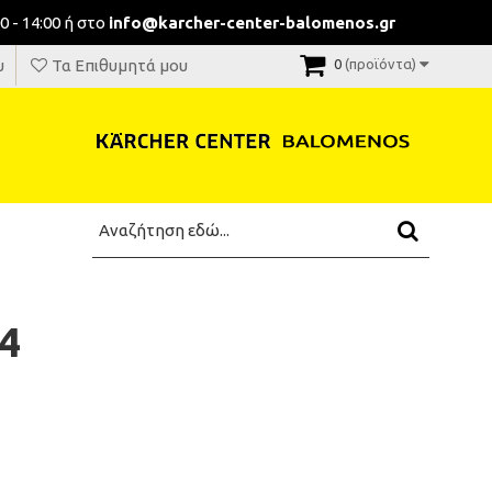
0 - 14:00 ή στο
info@karcher-center-balomenos.gr
υ
Τα Επιθυμητά μου
0
(προϊόντα)
4