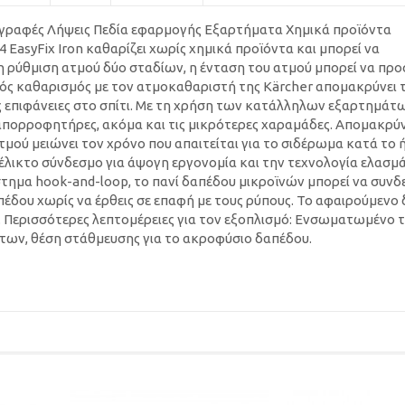
γραφές Λήψεις Πεδία εφαρμογής Εξαρτήματα Χημικά προϊόντα
 EasyFix Iron καθαρίζει χωρίς χημικά προϊόντα και μπορεί να
η ρύθμιση ατμού δύο σταδίων, η ένταση του ατμού μπορεί να πρ
κός καθαρισμός με τον ατμοκαθαριστή της Kärcher απομακρύνει 
επιφάνειες στο σπίτι. Με τη χρήση των κατάλληλων εξαρτημάτω
ς απορροφητήρες, ακόμα και τις μικρότερες χαραμάδες. Απομακρύ
τμού μειώνει τον χρόνο που απαιτείται για το σιδέρωμα κατά το ή
έλικτο σύνδεσμο για άψογη εργονομία και την τεχνολογία ελασμ
ημα hook-and-loop, το πανί δαπέδου μικροϊνών μπορεί να συνδε
έδου χωρίς να έρθεις σε επαφή με τους ρύπους. Το αφαιρούμενο 
ς. Περισσότερες λεπτομέρειες για τον εξοπλισμό: Ενσωματωμένο 
ων, θέση στάθμευσης για το ακροφύσιο δαπέδου.