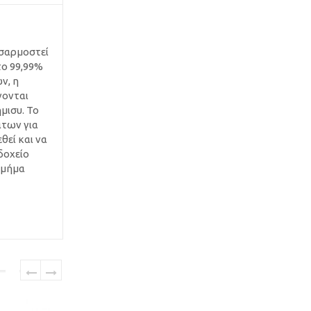
οσαρμοστεί
το 99,99%
ν, η
νονται
μισυ. Το
άτων για
θεί και να
δοχείο
τμήμα