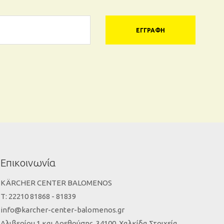
ΕΓΓΡΑΦΉ
Επικοινωνία
KÄRCHER CENTER BALOMENOS
Τ: 22210 81868 - 81839
info@karcher-center-balomenos.gr
Αλιβερίου 1 και Αρεθούσης, 34100, Χαλκίδα Στοιχεία