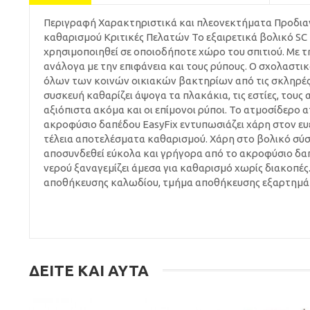
Περιγραφή Χαρακτηριστικά και πλεονεκτήματα Προδια
καθαρισμού Κριτικές Πελατών Το εξαιρετικά βολικό SC 4
χρησιμοποιηθεί σε οποιοδήποτε χώρο του σπιτιού. Με τ
ανάλογα με την επιφάνεια και τους ρύπους. Ο σχολαστι
όλων των κοινών οικιακών βακτηρίων από τις σκληρές 
συσκευή καθαρίζει άψογα τα πλακάκια, τις εστίες, του
αξιόπιστα ακόμα και οι επίμονοι ρύποι. Το ατμοσίδερο α
ακροφύσιο δαπέδου EasyFix εντυπωσιάζει χάρη στον ευ
τέλεια αποτελέσματα καθαρισμού. Χάρη στο βολικό σύστ
αποσυνδεθεί εύκολα και γρήγορα από το ακροφύσιο δαπ
νερού ξαναγεμίζει άμεσα για καθαρισμό χωρίς διακοπέ
αποθήκευσης καλωδίου, τμήμα αποθήκευσης εξαρτημάτ
ΔΕΊΤΕ ΚΑΙ ΑΥΤΆ