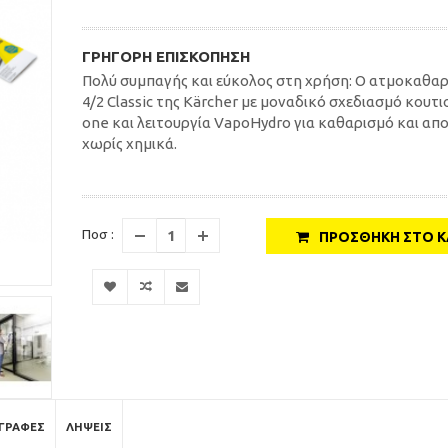
ΓΡΉΓΟΡΗ ΕΠΙΣΚΌΠΗΣΗ
Πολύ συμπαγής και εύκολος στη χρήση: Ο ατμοκαθαρ
4/2 Classic της Kärcher με μοναδικό σχεδιασμό κουτιο
one και λειτουργία VapoHydro για καθαρισμό και α
χωρίς χημικά.
Ποσ :
ΠΡΟΣΘΉΚΗ ΣΤΟ Κ
ΓΡΑΦΈΣ
ΛΉΨΕΙΣ