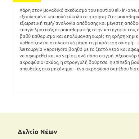
Χάρη στον μοναδικό σχεδιασμό του κουτιού all-in-one, ε
εξοπλισμένο και πολύ εύκολο στη χρήση: Ο ατμοκαθαρισ
εξαιρετική τιμή/ αναλογία απόδοσης και μέγιστη απόδοσ
επαγγελματικός ατμοκαθαριστής στην κατηγορία του, είν
βαθύ καθαρισμό και απολύμανση χωρίς τη χρήση χημικών
καθαρίζονται σχολαστικά μέχρι τη μικρότερη σχισμή – α
λειτουργία VapoHydro βοηθά με το ζεστό νερό και αφαιρ
να αφαιρεθεί και να γεμίσει ανά πάσα στιγμή. Αξεσουάρ
ακροφύσιο ισχύος, η στρογγυλή βούρτσα, η επίπεδη βο
απευθείας στο μηχάνημα – ένα ακροφύσιο δαπέδου διατί
Δελτίο Νέων