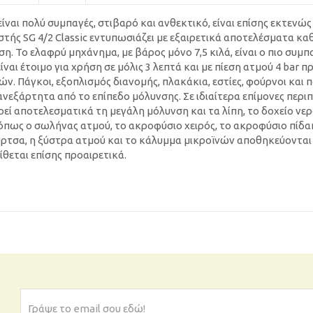
ίναι πολύ συμπαγές, στιβαρό και ανθεκτικό, είναι επίσης εκτενώς
τής SG 4/2 Classic εντυπωσιάζει με εξαιρετικά αποτελέσματα κα
η. Το ελαφρύ μηχάνημα, με βάρος μόνο 7,5 κιλά, είναι ο πιο συμπ
αι έτοιμο για χρήση σε μόλις 3 λεπτά και με πίεση ατμού 4 bar π
. Πάγκοι, εξοπλισμός διανομής, πλακάκια, εστίες, φούρνοι και 
νεξάρτητα από το επίπεδο μόλυνσης. Σε ιδιαίτερα επίμονες περιπ
εί αποτελεσματικά τη μεγάλη μόλυνση και τα λίπη, το δοχείο νε
 όπως ο σωλήνας ατμού, το ακροφύσιο χειρός, το ακροφύσιο πίδα
ύρτσα, η ξύστρα ατμού και το κάλυμμα μικροϊνών αποθηκεύονται
θεται επίσης προαιρετικά.