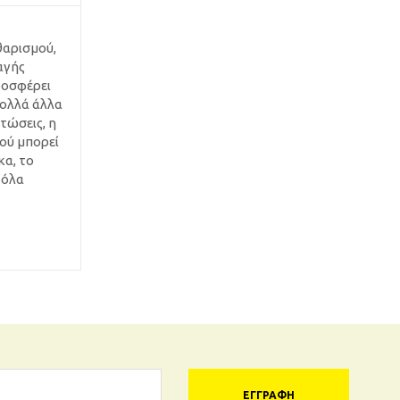
θαρισμού,
αγής
ροσφέρει
πολλά άλλα
τώσεις, η
ρού μπορεί
κα, το
 όλα
ΕΓΓΡΑΦΉ