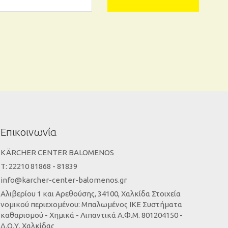
Επικοινωνία
KÄRCHER CENTER BALOMENOS
Τ: 22210 81868 - 81839
info@karcher-center-balomenos.gr
Αλιβερίου 1 και Αρεθούσης, 34100, Χαλκίδα Στοιχεία
νομικού περιεχομένου: Μπαλωμένος ΙΚΕ Συστήματα
καθαρισμού - Χημικά - Λιπαντικά Α.Φ.Μ. 801204150 -
Δ.Ο.Υ. Χαλκίδας