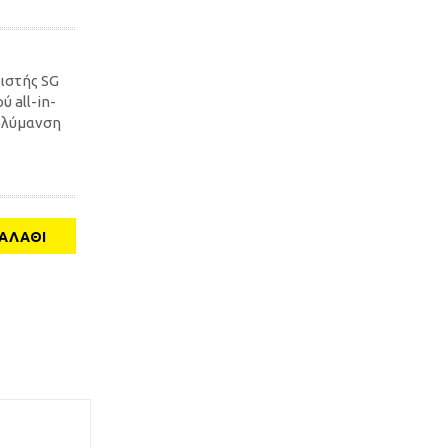
ιστής SG
ύ all-in-
πολύμανση
ΑΛΆΘΙ