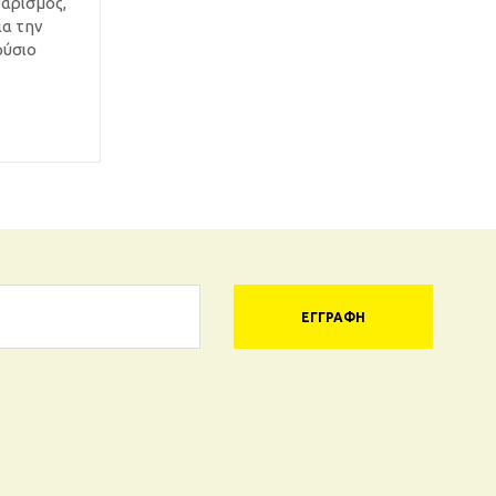
θαρισμός,
ια την
φύσιο
ΕΓΓΡΑΦΉ