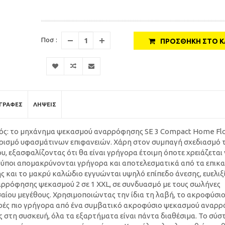
Ποσ :
ΠΡΟΣΘΉΚΗ ΣΤΟ Κ
ΓΡΑΦΈΣ
ΛΉΨΕΙΣ
σμός: το μηχάνημα ψεκασμού αναρρόφησης SE 3 Compact Home Flo
αρισμό υφασμάτινων επιφανειών. Χάρη στον συμπαγή σχεδιασμό τ
, εξασφαλίζοντας ότι θα είναι γρήγορα έτοιμη όποτε χρειάζεται 
 ρύποι απομακρύνονται γρήγορα και αποτελεσματικά από τα επικ
 και το μακρύ καλώδιο εγγυώνται υψηλό επίπεδο άνεσης, ευελιξί
ρρόφησης ψεκασμού 2 σε 1 XXL, σε συνδυασμό με τους σωλήνες
αίου μεγέθους. Χρησιμοποιώντας την ίδια τη λαβή, το ακροφύσιο
ορές πιο γρήγορα από ένα συμβατικό ακροφύσιο ψεκασμού αναρ
ς στη συσκευή, όλα τα εξαρτήματα είναι πάντα διαθέσιμα. Το σύ