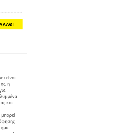
ΑΛΆΘΙ
or είναι
ης, η
για
αλυμμένα
ας και
 μπορεί
ρόφησης
στημα