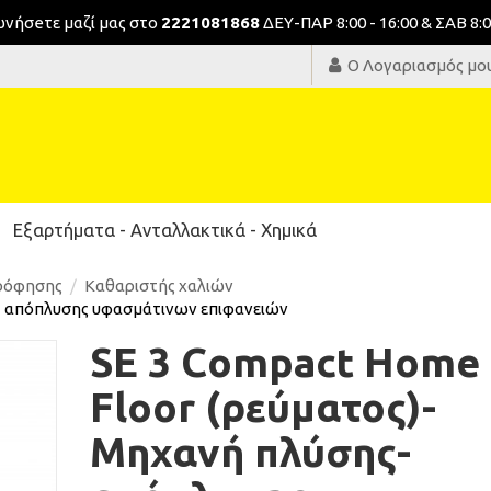
νωνήσeτε μαζί μας στο
2221081868
ΔΕΥ-ΠΑΡ 8:00 - 16:00 & ΣΑΒ 8:0
Ο Λογαριασμός μο
Εξαρτήματα - Ανταλλακτικά - Χημικά
ρρόφησης
Καθαριστής χαλιών
ς- απόπλυσης υφασμάτινων επιφανειών
SE 3 Compact Home
Floor (ρεύματος)-
Μηχανή πλύσης-