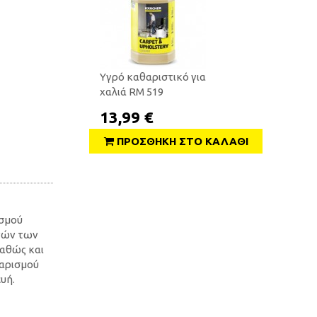
Υγρό καθαριστικό για
χαλιά RM 519
13,99 €
ΠΡΟΣΘΉΚΗ ΣΤΟ ΚΑΛΆΘΙ
ασμού
νών των
καθώς και
θαρισμού
υή.