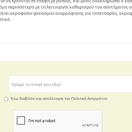
εται να έρχονται σε επαφή με ρύπους. Και μόλις ολοκληρωθεί ο κα
η περισσότερο με τη λειτουργία καθαρισμού του συστήματος γ
άνει ακροφύσιο ψεκασμού αναρρόφησης για ταπετσαρίες, ακρο
τικό.
Έχω διαβάσει και αποδέχομαι την Πολιτική Απορρήτου