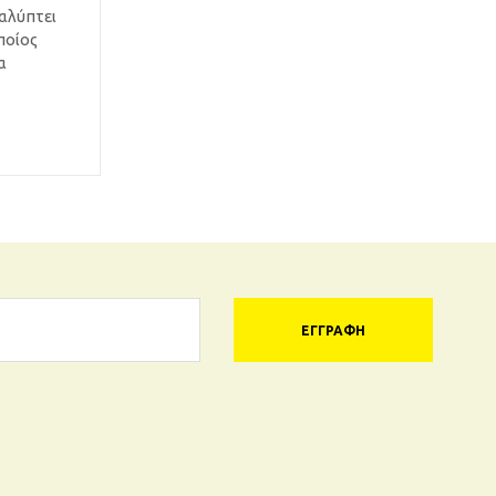
αλύπτει
ποίος
α
ΕΓΓΡΑΦΉ