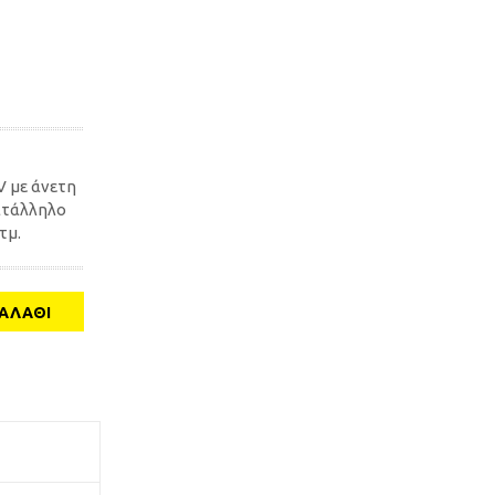
 με άνετη
ατάλληλο
τμ.
ΑΛΆΘΙ