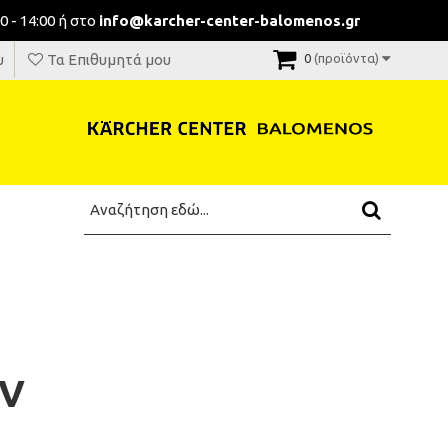
0 - 14:00 ή στο
info@karcher-center-balomenos.gr
υ
Τα Επιθυμητά μου
0
(προϊόντα)
SV