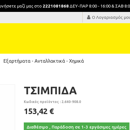
νωνήσeτε μαζί μας στο
2221081868
ΔΕΥ-ΠΑΡ 8:00 - 16:00 & ΣΑΒ 8:0
Ο Λογαριασμός μο
Εξαρτήματα - Ανταλλακτικά - Χημικά
ΤΣΙΜΠΙΔΑ
Κωδικός προϊόντος : 2.640-908.0
153,42 €
Διαθέσιμο , Παράδοση σε 1-3 εργάσιμες ημέρες