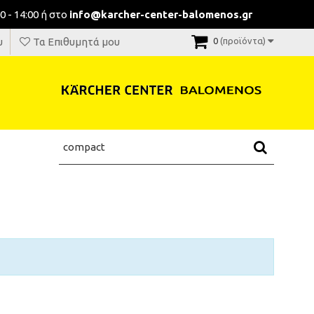
0 - 14:00 ή στο
info@karcher-center-balomenos.gr
υ
Τα Επιθυμητά μου
0
(προϊόντα)